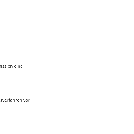
mission eine
gsverfahren vor
t.